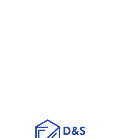
Lo
adi
n